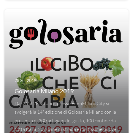
28 Set 2019
Golosaria Milano 2019
Dal 26 al 28 ottobre, presso FieraMilanoCity si
svolgerà la 14° edizione di Golosaria Milano con la
presenza di 300 artigiani del gusto, 100 cantine da
tutta Italia, 20 cucine di strada e moltissime nuove