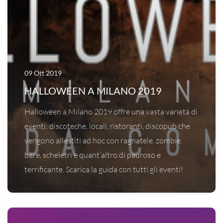
09 Ott 2019
HALLOWEEN A MILANO 2019
Halloween a Milano 2019 offre una vasta varietà di
eventi: discoteche, locali, ristoranti, discopub che
vengono allestiti ad hoc con ragnatele, zombie,
bare, scheletri e quant’altro di pauroso e
terrificante. Scarica la guida con tutti gli eventi!