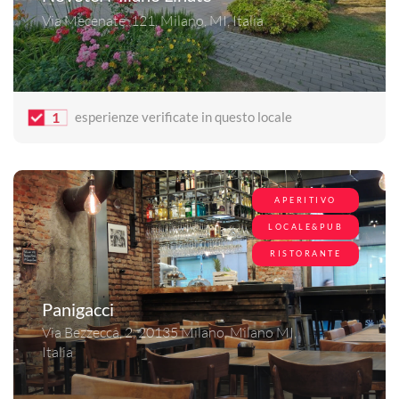
Via Mecenate, 121, Milano, MI, Italia
1
esperienze verificate in questo locale
APERITIVO
LOCALE&PUB
RISTORANTE
Panigacci
Via Bezzecca, 2, 20135 Milano, Milano MI,
Italia