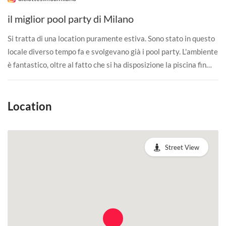
il miglior pool party di Milano
Si tratta di una location puramente estiva. Sono stato in questo
locale diverso tempo fa e svolgevano già i pool party. L'ambiente
è fantastico, oltre al fatto che si ha disposizione la piscina fin
dall'inizio della serata, si può fare un ottimo aperitivo, la musica
è gradevole sia in aperitivo che in serata per poter ballare. Mi
sono divertito un sacco grazie alle attività e giochi alcolici che
Location
vengono organizzati dallo staff del locale.
Street View