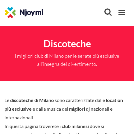
Discoteche
I migliori club di Milano per le serate più esclusive
all'insegna del divertimento.
Le
discoteche di Milano
sono caratterizzate dalle
location
più esclusive
e dalla musica dei
migliori dj
nazionali e
internazionali.
In questa pagina troverete i
club milanesi
dove si