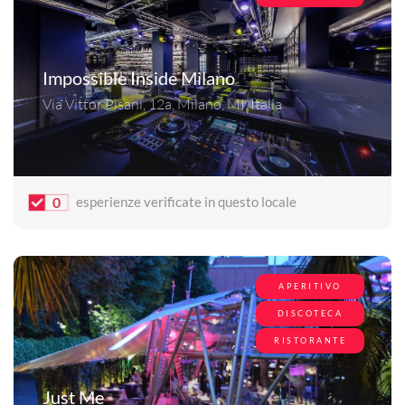
Impossible Inside Milano
Via Vittor Pisani, 12a, Milano, MI, Italia
0
esperienze verificate in questo locale
APERITIVO
DISCOTECA
RISTORANTE
Just Me