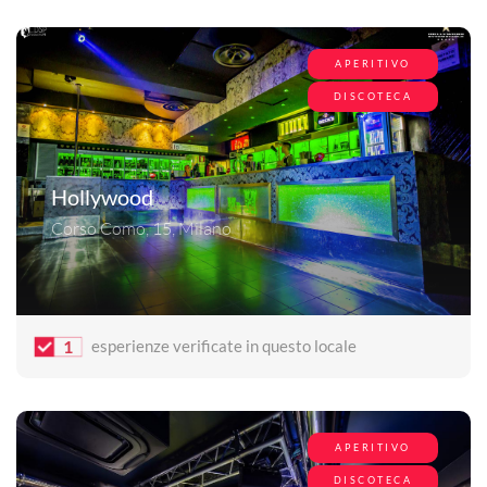
APERITIVO
DISCOTECA
Hollywood
Corso Como, 15, Milano
1
esperienze verificate in questo locale
APERITIVO
DISCOTECA