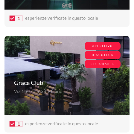
1
esperienze verificate in questo locale
APERITIVO
DISCOTECA
RISTORANTE
Grace Club
Via Messina, 38, Milano
1
esperienze verificate in questo locale