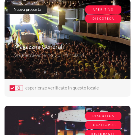
Nuova proposta
APERITIVO
DISCOTECA
Magazzini Generali
Via Pietrasanta, 16, 20141 Milano
0
esperienze verificate in questo locale
DISCOTECA
LOCALE&PUB
RISTORANTE