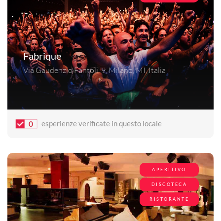
Fabrique
Via Gaudenzio Fantoli, 9, Milano, MI, Italia
0
esperienze verificate in questo locale
APERITIVO
DISCOTECA
RISTORANTE