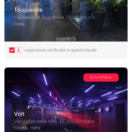
Tocqueville
Via Alessio di Tocqueville, 13, Milano, MI,
Italia
1
esperienze verificate in questo locale
DISCOTECA
Volt
Via Molino delle Armi, 16, 20123 Milano
Milano, Italia