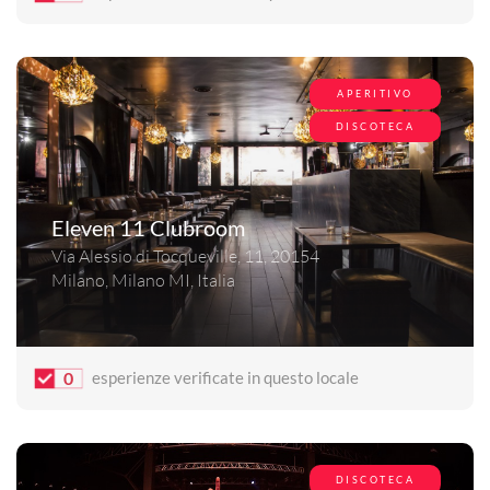
APERITIVO
DISCOTECA
Eleven 11 Clubroom
Via Alessio di Tocqueville, 11, 20154
Milano, Milano MI, Italia
0
esperienze verificate in questo locale
DISCOTECA