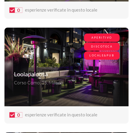
0
esperienze verificate in questo locale
APERITIVO
DISCOTECA
LOCALE&PUB
Loolapaloosa
Corso Como, 15, Milano
0
esperienze verificate in questo locale