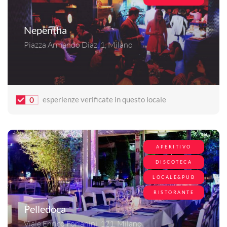
Nepentha
Piazza Armando Diaz, 1, Milano
0
esperienze verificate in questo locale
APERITIVO
DISCOTECA
LOCALE&PUB
RISTORANTE
Pelledoca
Viale Enrico Forlanini, 121, Milano