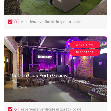
0
esperienze verificate in questo locale
APERITIVO
DISCOTECA
Bobino Club Porta Genova
Piazzale Stazione Genova, 4, 20144 Milano
MI, Italia
0
esperienze verificate in questo locale