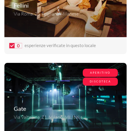
Fellini
Via Roma, 26, Pogliano Milanese
0
esperienze verificate in questo locale
APERITIVO
DISCOTECA
Gate
Via Valtellina, 21, Milano, MI, Italia