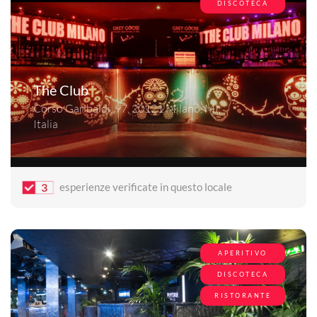
DISCOTECA
The Club
Corso Garibaldi, 97, 20121 Milano, MI,
Italia
3
esperienze verificate in questo locale
APERITIVO
DISCOTECA
RISTORANTE