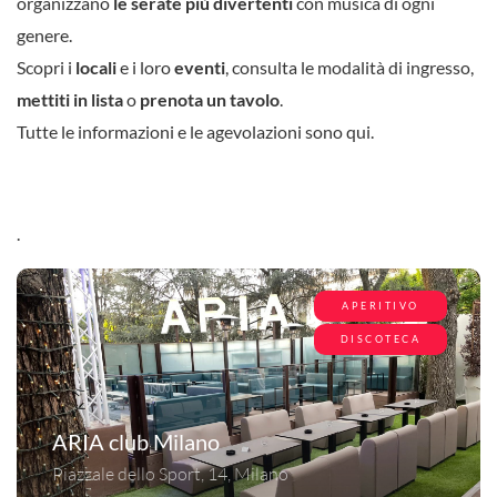
organizzano
le serate più divertenti
con musica di ogni
genere.
Scopri i
locali
e i loro
eventi
, consulta le modalità di ingresso,
mettiti in lista
o
prenota un tavolo
.
Tutte le informazioni e le agevolazioni sono qui.
.
APERITIVO
DISCOTECA
ARIA club Milano
Piazzale dello Sport, 14, Milano