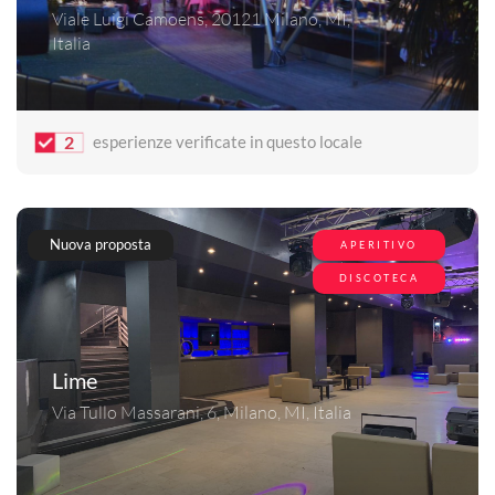
Viale Luigi Camoens, 20121 Milano, MI,
Italia
2
esperienze verificate in questo locale
Nuova proposta
APERITIVO
DISCOTECA
Lime
Via Tullo Massarani, 6, Milano, MI, Italia