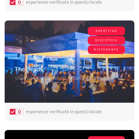
0
esperienze verificate in questo locale
APERITIVO
DISCOTECA
RISTORANTE
The Beach
Via Arcangelo Corelli, 62, Milano, MI, Italia
0
esperienze verificate in questo locale