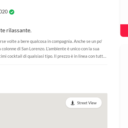
2020
te rilassante.
erse volte a bere qualcosa in compagnia. Anche se un po'
a colonne di San Lorenzo. L'ambiente è unico con la sua
mi cocktail di qualsiasi tipo. Il prezzo è in linea con tutti
 po' sotto la media ma questo non è assolutamente indice di
i vuole bere qualcosa in tranquillità pur rimanendo in zona
Street View