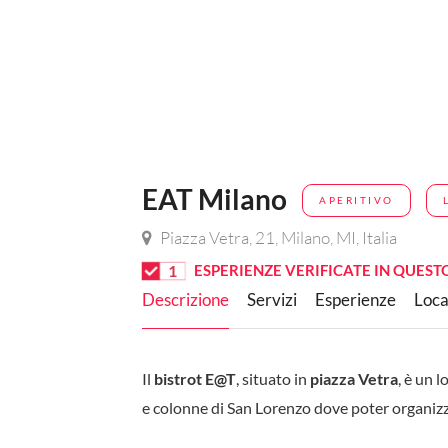
EAT Milano
APERITIVO
Piazza Vetra, 21, Milano, MI, Italia
1
ESPERIENZE VERIFICATE IN QUEST
Descrizione
Servizi
Esperienze
Loca
Il
bistrot E@T
, situato in
piazza Vetra
, è un 
e colonne di San Lorenzo dove poter organizza