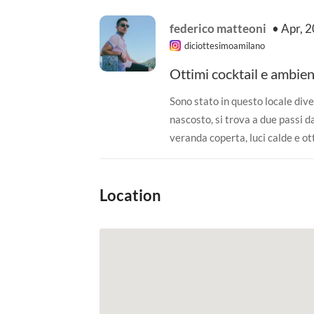
federico matteoni
• Apr, 
diciottesimoamilano
Ottimi cocktail e ambien
Sono stato in questo locale div
nascosto, si trova a due passi d
veranda coperta, luci calde e otti
gli altri locali, forse anche un
minore qualità. Consiglio per ch
Location
movida.