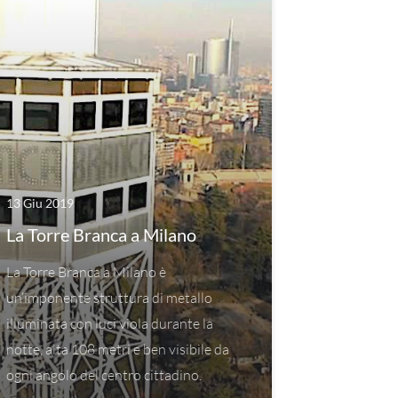
13 Giu 2019
La Torre Branca a Milano
La Torre Branca a Milano è
un’imponente struttura di metallo
illuminata con luci viola durante la
notte, alta 108 metri e ben visibile da
ogni angolo del centro cittadino.