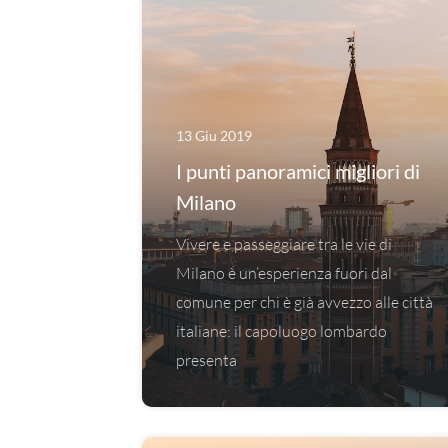
13 Giu 2019
I punti panoramici migliori di
Milano
Vivere e passeggiare tra le vie di
Milano è un’esperienza fuori dal
comune per chi è già avvezzo alle città
italiane: il capoluogo lombardo
presenta