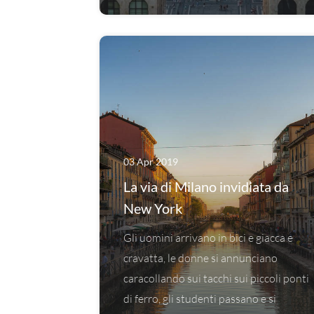
03 Apr 2019
La via di Milano invidiata da
New York
Gli uomini arrivano in bici e giacca e
cravatta, le donne si annunciano
caracollando sui tacchi sui piccoli ponti
di ferro, gli studenti passano e si