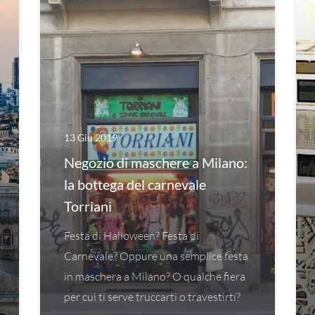
13 Giu 2019
Negozio di maschere a Milano:
la bottega del carnevale
Torriani
Festa di Halloween? Festa di
Carnevale? Oppure una semplice festa
in maschera a Milano? O qualche fiera
per cui ti serve truccarti o travestirti?