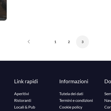
1
2
3
Link rapidi
Informazioni
Do
Aperitivi
Tutela dei dati
Sem
Ristoranti
Termini e condizioni
Nav
Locali & Pub
Cookie policy
Cor