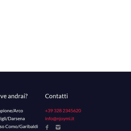
ve andrai?
Contatti
pione/Arco
+39 328 2345620
igli/Darsena
info@njoymi.it
so Como/Garibaldi