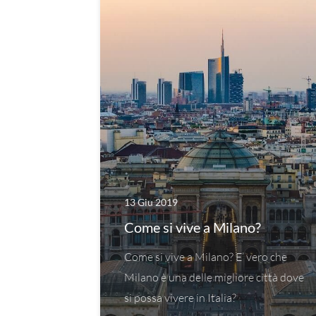
13 Giu 2019
Come si vive a Milano?
Come si vive a Milano? E’ vero che
Milano è una delle migliore città dove
si possa vivere in Italia?