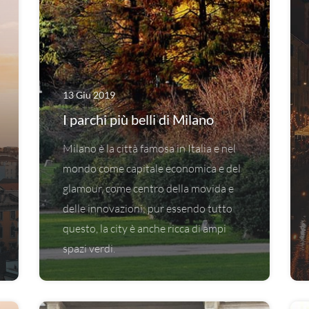
13 Giu 2019
I parchi più belli di Milano
Milano è la città famosa in Italia e nel
mondo come capitale economica e del
glamour, come centro della movida e
delle innovazioni; pur essendo tutto
questo, la city è anche ricca di ampi
spazi verdi.